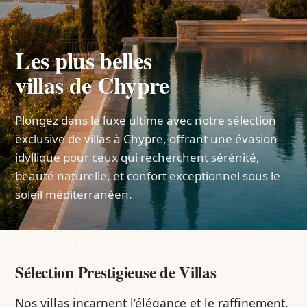
Les plus belles
villas de Chypre
Plongez dans le luxe ultime avec notre sélection
exclusive de villas à Chypre, offrant une évasion
idyllique pour ceux qui recherchent sérénité,
beauté naturelle, et confort exceptionnel sous le
soleil méditerranéen.
Sélection Prestigieuse de Villas
Nos villas incarnent l’élégance et le raffinement,