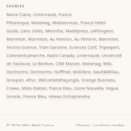
SOURCES
Marie-Claire
,
L’internaute
,
France
Pittoresque
,
Motomag
,
Motoservices
,
France-Hotel-
Guide
,
Liens Utiles
,
Mesinfos
,
Maddyness
,
LePlongeoir
,
Marmiton
,
Marmiton
,
Au Feminin
,
Au Feminin
,
Marmiton
,
Techno Science
,
Tram Garonne
,
Sciences Conf
,
Tripexpert
,
Commentcamarche
,
Radio Canada
,
Linternaute
,
Université
de Toulouse
,
Le Bonbon
,
Côté Maison
,
Motomag
,
Wiki
,
Doctissimo
,
Doctissimo
,
HuffPost
,
Midilibre
,
Gault&Millau
,
Groupon
,
Afnic
,
Welcometothejungle
,
Orange Business
,
Cnews
,
Moto-Station
,
france bleu,
Usine Nouvelle
, Vogue,
Inrocks
,
France Bleu
,
réseau Entreprendre
,
© 2026 Villas Rent Cyprus
Chypre · Locations privées